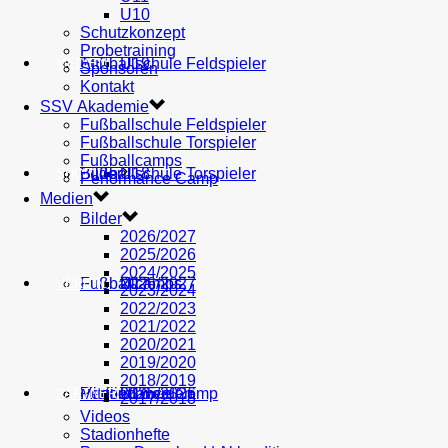
U10
Schutzkonzept
Probetraining
AH
Fußballschule Feldspieler
U19
MEDIEN
Sponsoren
Kontakt
SSV Akademie
Fußballschule Feldspieler
Fußballschule Torspieler
Fußballcamps
Fußballschule Torspieler
Bilder
U18
SHOP
Performance Camp
Medien
Bilder
2026/2027
2025/2026
2024/2025
Fußballcamps
U17
2026/2027
VEREIN
2023/2024
2022/2023
2021/2022
2020/2021
2019/2020
2018/2019
Performance Camp
Mitglied werden
U16
2025/2026
PARTNER
2017/2018
Videos
Stadionhefte