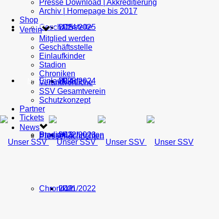
Presse Download | Akkreditierung
Archiv | Homepage bis 2017
Shop
Geschäftsstelle
U15
2024/2025
TICKETS
Verein
Mitglied werden
Geschäftsstelle
Einlaufkinder
Stadion
Chroniken
Einlaufkinder
U14
2023/2024
NEWS
Verantwortliche
SSV Gesamtverein
Schutzkonzept
Partner
Tickets
News
Stadion
Pressenachrichten
U13
2022/2023
Pressenachrichten
Chroniken
U12
2021/2022