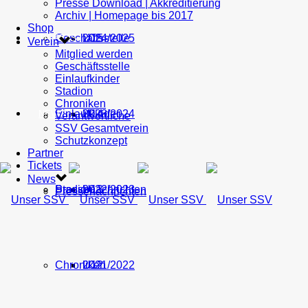
Presse Download | Akkreditierung
Archiv | Homepage bis 2017
Shop
Geschäftsstelle
U15
2024/2025
TICKETS
Verein
Mitglied werden
Geschäftsstelle
Einlaufkinder
Stadion
Chroniken
Einlaufkinder
U14
2023/2024
NEWS
Verantwortliche
SSV Gesamtverein
Schutzkonzept
Partner
Tickets
News
Stadion
Pressenachrichten
U13
2022/2023
Pressenachrichten
Chroniken
U12
2021/2022