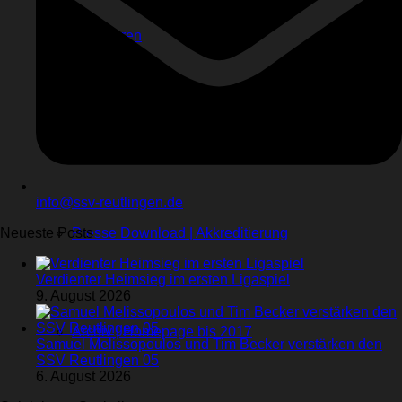
Sponsoren
Videos
Kontakt
Stadionhefte
info@ssv-reutlingen.de
Neueste Posts
Presse Download | Akkreditierung
Verdienter Heimsieg im ersten Ligaspiel
9. August 2026
Archiv | Homepage bis 2017
Samuel Melissopoulos und Tim Becker verstärken den
SSV Reutlingen 05
6. August 2026