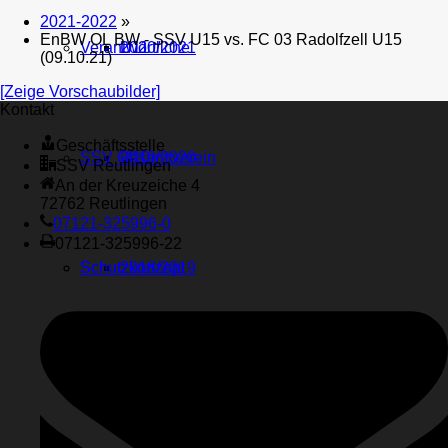
2021-2022
»
EnBW OL BW - SSV U15 vs. FC 03 Radolfzell U15
Verantwortliche
U11
2020/2021
(09.10.21)
[Zeige Vorschaubilder]
Kontakt
Geschäftsstelle
SSV Gesamtverein
U10
2019/2020
SSV Reutlingen
An der Kreuzeiche 4
72762 Reutlingen
07121-325996-0
07121-325996-22
Schutzkonzept
Schutzkonzept
2018/2019
Probetraining
2017/2018