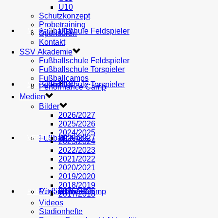
U10
Schutzkonzept
Probetraining
AH
Fußballschule Feldspieler
U19
MEDIEN
Sponsoren
Kontakt
SSV Akademie
Fußballschule Feldspieler
Fußballschule Torspieler
Fußballcamps
Fußballschule Torspieler
Bilder
U18
SHOP
Performance Camp
Medien
Bilder
2026/2027
2025/2026
2024/2025
Fußballcamps
U17
2026/2027
VEREIN
2023/2024
2022/2023
2021/2022
2020/2021
2019/2020
2018/2019
Performance Camp
Mitglied werden
U16
2025/2026
PARTNER
2017/2018
Videos
Stadionhefte