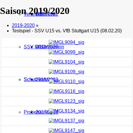
Saison 2019/2020
Verantwortliche
U11
2020/2021
2019-2020
»
Testspiel - SSV U15 vs. VfB Stuttgart U15 (08.02.20)
SSV Gesamtverein
U10
2019/2020
Schutzkonzept
Schutzkonzept
2018/2019
Probetraining
2017/2018