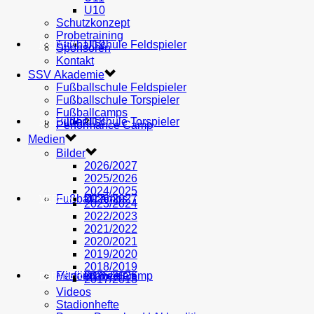
U10
Schutzkonzept
Probetraining
AH
Fußballschule Feldspieler
U19
MEDIEN
Sponsoren
Kontakt
SSV Akademie
Fußballschule Feldspieler
Fußballschule Torspieler
Fußballcamps
Fußballschule Torspieler
Bilder
U18
SHOP
Performance Camp
Medien
Bilder
2026/2027
2025/2026
2024/2025
Fußballcamps
U17
2026/2027
VEREIN
2023/2024
2022/2023
2021/2022
2020/2021
2019/2020
2018/2019
Performance Camp
Mitglied werden
U16
2025/2026
PARTNER
2017/2018
Videos
Stadionhefte