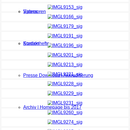
Sponsoren
Videos
Kontakt
Stadionhefte
Presse Download | Akkreditierung
Archiv | Homepage bis 2017