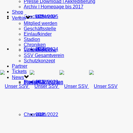
Presse Download | Akkreditierung
Archiv | Homepage bis 2017
Shop
Geschäftsstelle
U15
2024/2025
TICKETS
Verein
Mitglied werden
Geschäftsstelle
Einlaufkinder
Stadion
Chroniken
Einlaufkinder
U14
2023/2024
NEWS
Verantwortliche
SSV Gesamtverein
Schutzkonzept
Partner
Tickets
News
Stadion
Pressenachrichten
U13
2022/2023
Pressenachrichten
Chroniken
U12
2021/2022