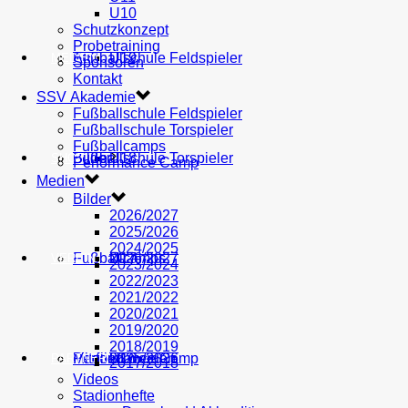
U10
Schutzkonzept
Probetraining
AH
Fußballschule Feldspieler
U19
MEDIEN
Sponsoren
Kontakt
SSV Akademie
Fußballschule Feldspieler
Fußballschule Torspieler
Fußballcamps
Fußballschule Torspieler
Bilder
U18
SHOP
Performance Camp
Medien
Bilder
2026/2027
2025/2026
2024/2025
Fußballcamps
U17
2026/2027
VEREIN
2023/2024
2022/2023
2021/2022
2020/2021
2019/2020
2018/2019
Performance Camp
Mitglied werden
U16
2025/2026
PARTNER
2017/2018
Videos
Stadionhefte