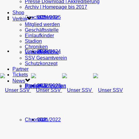
Presse Download | Akkreditierung
Archiv | Homepage bis 2017
Shop
Geschäftsstelle
U15
2024/2025
TICKETS
Verein
Mitglied werden
Geschäftsstelle
Einlaufkinder
Stadion
Chroniken
Einlaufkinder
U14
2023/2024
NEWS
Verantwortliche
SSV Gesamtverein
Schutzkonzept
Partner
Tickets
News
Stadion
Pressenachrichten
U13
2022/2023
Pressenachrichten
Chroniken
U12
2021/2022