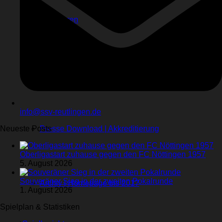
Sponsoren
Videos
Kontakt
Stadionhefte
info@ssv-reutlingen.de
Neueste Posts
Presse Download | Akkreditierung
Oberligastart zuhause gegen den FC Nöttingen 1957
5. August 2026
Souveräner Sieg in der zweiten Pokalrunde
Archiv | Homepage bis 2017
1. August 2026
Spielplan & Statistiken