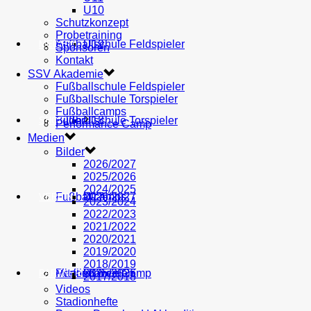
U10
Schutzkonzept
Probetraining
AH
Fußballschule Feldspieler
U19
MEDIEN
Sponsoren
Kontakt
SSV Akademie
Fußballschule Feldspieler
Fußballschule Torspieler
Fußballcamps
Fußballschule Torspieler
Bilder
U18
SHOP
Performance Camp
Medien
Bilder
2026/2027
2025/2026
2024/2025
Fußballcamps
U17
2026/2027
VEREIN
2023/2024
2022/2023
2021/2022
2020/2021
2019/2020
2018/2019
Performance Camp
Mitglied werden
U16
2025/2026
PARTNER
2017/2018
Videos
Stadionhefte