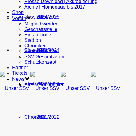
Presse Download | Akkreditierung
Archiv | Homepage bis 2017
Shop
Geschäftsstelle
U15
2024/2025
TICKETS
Verein
Mitglied werden
Geschäftsstelle
Einlaufkinder
Stadion
Chroniken
Einlaufkinder
U14
2023/2024
NEWS
Verantwortliche
SSV Gesamtverein
Schutzkonzept
Partner
Tickets
News
Stadion
Pressenachrichten
U13
2022/2023
Pressenachrichten
Chroniken
U12
2021/2022