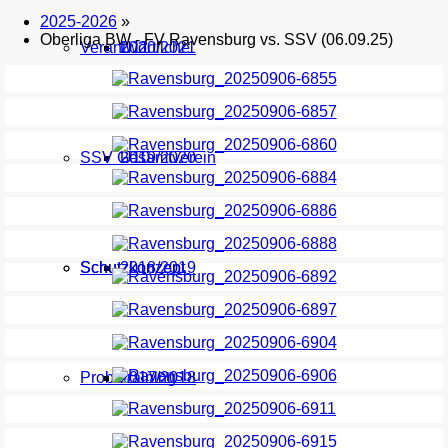
2025-2026
»
Oberliga BW - FV Ravensburg vs. SSV (06.09.25)
Verantwortliche
U11
2020/2021
SSV Gesamtverein
U10
2019/2020
Schutzkonzept
Schutzkonzept
2018/2019
Probetraining
2017/2018