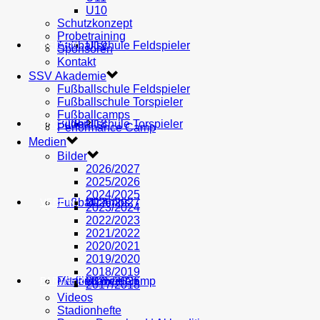
U10
Schutzkonzept
Probetraining
AH
Fußballschule Feldspieler
U19
MEDIEN
Sponsoren
Kontakt
SSV Akademie
Fußballschule Feldspieler
Fußballschule Torspieler
Fußballcamps
Fußballschule Torspieler
Bilder
U18
SHOP
Performance Camp
Medien
Bilder
2026/2027
2025/2026
2024/2025
Fußballcamps
U17
2026/2027
VEREIN
2023/2024
2022/2023
2021/2022
2020/2021
2019/2020
2018/2019
Performance Camp
Mitglied werden
U16
2025/2026
PARTNER
2017/2018
Videos
Stadionhefte