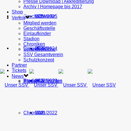
Presse Download | Akkreditierung
Archiv | Homepage bis 2017
Shop
Geschäftsstelle
U15
2024/2025
TICKETS
Verein
Mitglied werden
Geschäftsstelle
Einlaufkinder
Stadion
Chroniken
Einlaufkinder
U14
2023/2024
NEWS
Verantwortliche
SSV Gesamtverein
Schutzkonzept
Partner
Tickets
News
Stadion
Pressenachrichten
U13
2022/2023
Pressenachrichten
Chroniken
U12
2021/2022