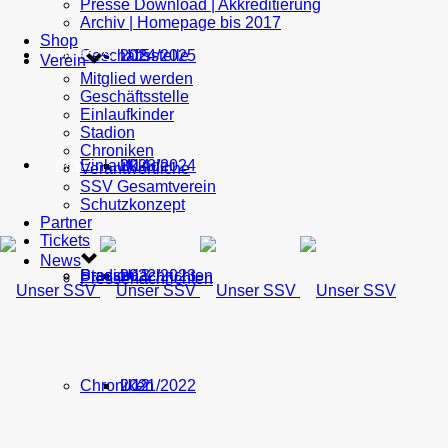
Presse Download | Akkreditierung
Archiv | Homepage bis 2017
Shop
Geschäftsstelle
U15
2024/2025
TICKETS
Verein
Mitglied werden
Geschäftsstelle
Einlaufkinder
Stadion
Chroniken
Einlaufkinder
U14
2023/2024
NEWS
Verantwortliche
SSV Gesamtverein
Schutzkonzept
Partner
Tickets
News
Stadion
Pressenachrichten
U13
2022/2023
Pressenachrichten
Chroniken
U12
2021/2022