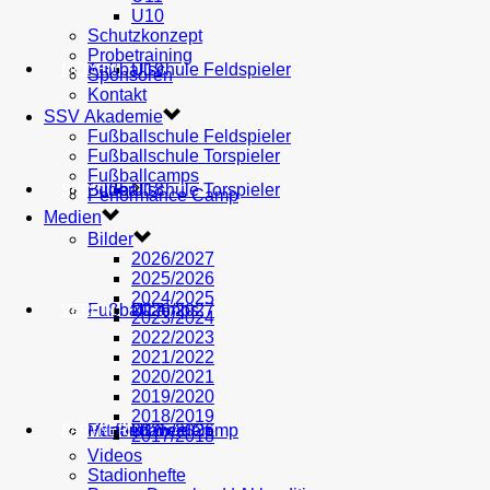
U10
Schutzkonzept
Probetraining
AH
Fußballschule Feldspieler
U19
MEDIEN
Sponsoren
Kontakt
SSV Akademie
Fußballschule Feldspieler
Fußballschule Torspieler
Fußballcamps
Fußballschule Torspieler
Bilder
U18
SHOP
Performance Camp
Medien
Bilder
2026/2027
2025/2026
2024/2025
Fußballcamps
U17
2026/2027
VEREIN
2023/2024
2022/2023
2021/2022
2020/2021
2019/2020
2018/2019
Performance Camp
Mitglied werden
U16
2025/2026
PARTNER
2017/2018
Videos
Stadionhefte