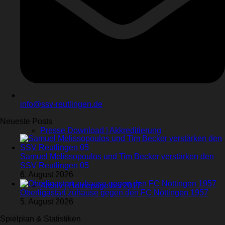
Sponsoren
Videos
Kontakt
Stadionhefte
info@ssv-reutlingen.de
Neueste Posts
Presse Download | Akkreditierung
Samuel Melissopoulos und Tim Becker verstärken den
SSV Reutlingen 05
6. August 2026
Archiv | Homepage bis 2017
Oberligastart zuhause gegen den FC Nöttingen 1957
5. August 2026
Spielplan & Statistiken