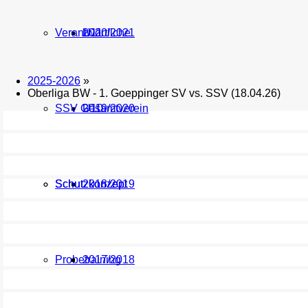
Verantwortliche
U11
2020/2021
2025-2026
»
Oberliga BW - 1. Goeppinger SV vs. SSV (18.04.26)
SSV Gesamtverein
U10
2019/2020
Schutzkonzept
Schutzkonzept
2018/2019
Probetraining
2017/2018