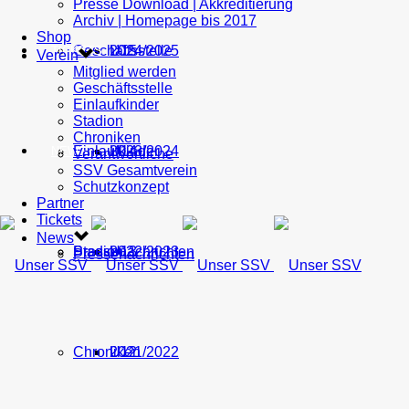
Presse Download | Akkreditierung
Archiv | Homepage bis 2017
Shop
Geschäftsstelle
U15
2024/2025
TICKETS
Verein
Mitglied werden
Geschäftsstelle
Einlaufkinder
Stadion
Chroniken
Einlaufkinder
U14
2023/2024
NEWS
Verantwortliche
SSV Gesamtverein
Schutzkonzept
Partner
Tickets
News
Stadion
Pressenachrichten
U13
2022/2023
Pressenachrichten
Chroniken
U12
2021/2022