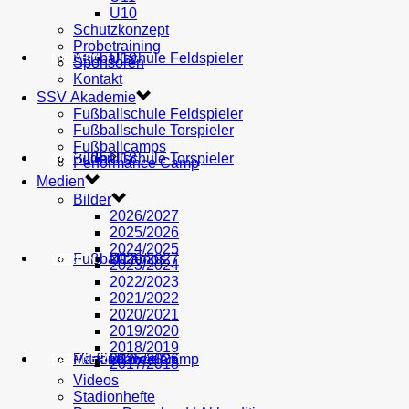
U10
Schutzkonzept
Probetraining
AH
Fußballschule Feldspieler
U19
MEDIEN
Sponsoren
Kontakt
SSV Akademie
Fußballschule Feldspieler
Fußballschule Torspieler
Fußballcamps
Fußballschule Torspieler
Bilder
U18
SHOP
Performance Camp
Medien
Bilder
2026/2027
2025/2026
2024/2025
Fußballcamps
U17
2026/2027
VEREIN
2023/2024
2022/2023
2021/2022
2020/2021
2019/2020
2018/2019
Performance Camp
Mitglied werden
U16
2025/2026
PARTNER
2017/2018
Videos
Stadionhefte