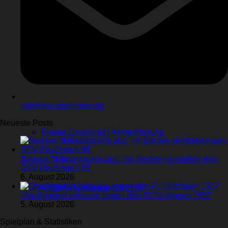
Sponsoren
Videos
Kontakt
Stadionhefte
info@ssv-reutlingen.de
Neueste Posts
Presse Download | Akkreditierung
Samuel Melissopoulos und Tim Becker verstärken den
SSV Reutlingen 05
6. August 2026
Archiv | Homepage bis 2017
Oberligastart zuhause gegen den FC Nöttingen 1957
5. August 2026
Spielplan & Statistiken