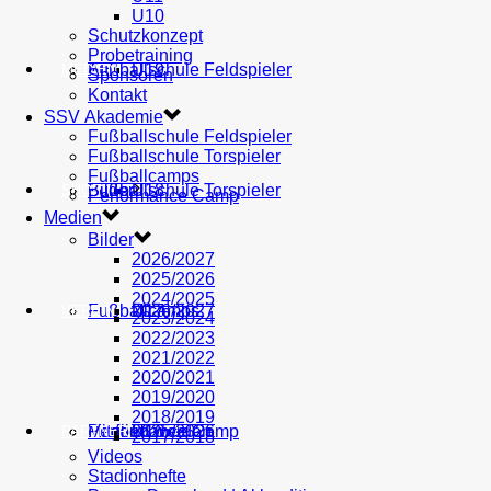
U10
Schutzkonzept
Probetraining
AH
Fußballschule Feldspieler
U19
MEDIEN
Sponsoren
Kontakt
SSV Akademie
Fußballschule Feldspieler
Fußballschule Torspieler
Fußballcamps
Fußballschule Torspieler
Bilder
U18
SHOP
Performance Camp
Medien
Bilder
2026/2027
2025/2026
2024/2025
Fußballcamps
U17
2026/2027
VEREIN
2023/2024
2022/2023
2021/2022
2020/2021
2019/2020
2018/2019
Performance Camp
Mitglied werden
U16
2025/2026
PARTNER
2017/2018
Videos
Stadionhefte