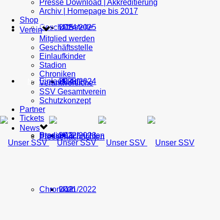
Presse Download | Akkreditierung
Archiv | Homepage bis 2017
Shop
Geschäftsstelle
U15
2024/2025
TICKETS
Verein
Mitglied werden
Geschäftsstelle
Einlaufkinder
Stadion
Chroniken
Einlaufkinder
U14
2023/2024
NEWS
Verantwortliche
SSV Gesamtverein
Schutzkonzept
Partner
Tickets
News
Stadion
Pressenachrichten
U13
2022/2023
Pressenachrichten
Chroniken
U12
2021/2022