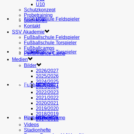
U10
Schutzkonzept
Probetraining
AH
Fußballschule Feldspieler
U19
MEDIEN
Sponsoren
Kontakt
SSV Akademie
Fußballschule Feldspieler
Fußballschule Torspieler
Fußballcamps
Fußballschule Torspieler
Bilder
U18
SHOP
Performance Camp
Medien
Bilder
2026/2027
2025/2026
2024/2025
Fußballcamps
U17
2026/2027
VEREIN
2023/2024
2022/2023
2021/2022
2020/2021
2019/2020
2018/2019
Performance Camp
Mitglied werden
U16
2025/2026
PARTNER
2017/2018
Videos
Stadionhefte