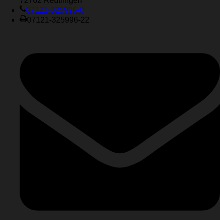
72762 Reutlingen
07121-325996-0
07121-325996-22