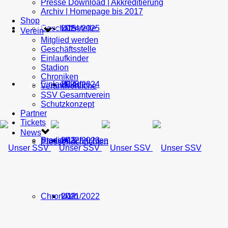
Presse Download | Akkreditierung
Archiv | Homepage bis 2017
Shop
Geschäftsstelle
U15
2024/2025
TICKETS
Verein
Mitglied werden
Geschäftsstelle
Einlaufkinder
Stadion
Chroniken
Einlaufkinder
U14
2023/2024
NEWS
Verantwortliche
SSV Gesamtverein
Schutzkonzept
Partner
Tickets
News
Stadion
Pressenachrichten
U13
2022/2023
Pressenachrichten
Chroniken
U12
2021/2022