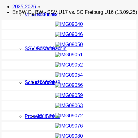
2025-2026
»
EnBW OL BW - SSV U17 vs. SC Freiburg U16 (13.09.25)
Verantwortliche
U11
2020/2021
SSV Gesamtverein
U10
2019/2020
Schutzkonzept
Schutzkonzept
2018/2019
Probetraining
2017/2018