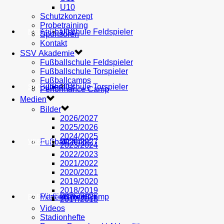
U10
Schutzkonzept
Probetraining
AH
Fußballschule Feldspieler
U19
MEDIEN
Sponsoren
Kontakt
SSV Akademie
Fußballschule Feldspieler
Fußballschule Torspieler
Fußballcamps
Fußballschule Torspieler
Bilder
U18
SHOP
Performance Camp
Medien
Bilder
2026/2027
2025/2026
2024/2025
Fußballcamps
U17
2026/2027
VEREIN
2023/2024
2022/2023
2021/2022
2020/2021
2019/2020
2018/2019
Performance Camp
Mitglied werden
U16
2025/2026
PARTNER
2017/2018
Videos
Stadionhefte