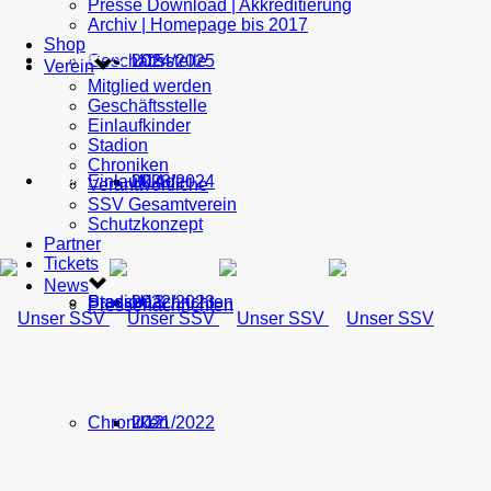
Presse Download | Akkreditierung
Archiv | Homepage bis 2017
Shop
Geschäftsstelle
U15
2024/2025
TICKETS
Verein
Mitglied werden
Geschäftsstelle
Einlaufkinder
Stadion
Chroniken
Einlaufkinder
U14
2023/2024
NEWS
Verantwortliche
SSV Gesamtverein
Schutzkonzept
Partner
Tickets
News
Stadion
Pressenachrichten
U13
2022/2023
Pressenachrichten
Chroniken
U12
2021/2022