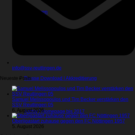
Sponsoren
Videos
Kontakt
Stadionhefte
info@ssv-reutlingen.de
Neueste Posts
Presse Download | Akkreditierung
Samuel Melissopoulos und Tim Becker verstärken den
SSV Reutlingen 05
6. August 2026
Archiv | Homepage bis 2017
Oberligastart zuhause gegen den FC Nöttingen 1957
5. August 2026