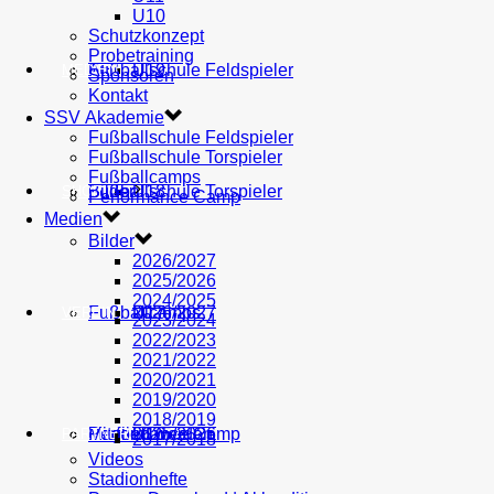
U10
Schutzkonzept
Probetraining
AH
Fußballschule Feldspieler
U19
MEDIEN
Sponsoren
Kontakt
SSV Akademie
Fußballschule Feldspieler
Fußballschule Torspieler
Fußballcamps
Fußballschule Torspieler
Bilder
U18
SHOP
Performance Camp
Medien
Bilder
2026/2027
2025/2026
2024/2025
Fußballcamps
U17
2026/2027
VEREIN
2023/2024
2022/2023
2021/2022
2020/2021
2019/2020
2018/2019
Performance Camp
Mitglied werden
U16
2025/2026
PARTNER
2017/2018
Videos
Stadionhefte