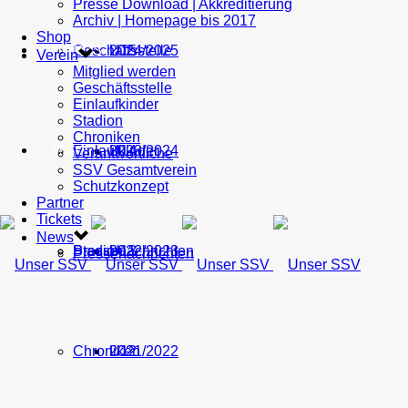
Presse Download | Akkreditierung
Archiv | Homepage bis 2017
Shop
Geschäftsstelle
U15
2024/2025
TICKETS
Verein
Mitglied werden
Geschäftsstelle
Einlaufkinder
Stadion
Chroniken
Einlaufkinder
U14
2023/2024
NEWS
Verantwortliche
SSV Gesamtverein
Schutzkonzept
Partner
Tickets
News
Stadion
Pressenachrichten
U13
2022/2023
Pressenachrichten
Chroniken
U12
2021/2022