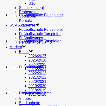
U10
Schutzkonzept
Probetraining
AH
Fußballschule Feldspieler
U19
MEDIEN
Sponsoren
Kontakt
SSV Akademie
Fußballschule Feldspieler
Fußballschule Torspieler
Fußballcamps
Fußballschule Torspieler
Bilder
U18
SHOP
Performance Camp
Medien
Bilder
2026/2027
2025/2026
2024/2025
Fußballcamps
U17
2026/2027
VEREIN
2023/2024
2022/2023
2021/2022
2020/2021
2019/2020
2018/2019
Performance Camp
Mitglied werden
U16
2025/2026
PARTNER
2017/2018
Videos
Stadionhefte