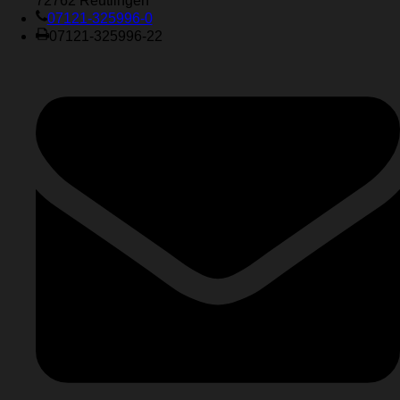
72762 Reutlingen
07121-325996-0
07121-325996-22