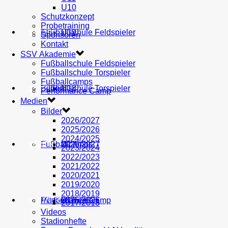
U10
Schutzkonzept
Probetraining
AH
Fußballschule Feldspieler
U19
MEDIEN
Sponsoren
Kontakt
SSV Akademie
Fußballschule Feldspieler
Fußballschule Torspieler
Fußballcamps
Fußballschule Torspieler
Bilder
U18
SHOP
Performance Camp
Medien
Bilder
2026/2027
2025/2026
2024/2025
Fußballcamps
U17
2026/2027
VEREIN
2023/2024
2022/2023
2021/2022
2020/2021
2019/2020
2018/2019
Performance Camp
Mitglied werden
U16
2025/2026
PARTNER
2017/2018
Videos
Stadionhefte