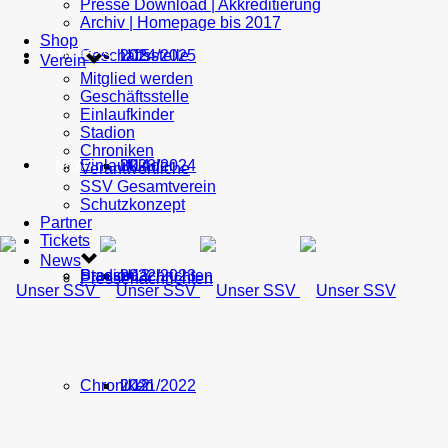
Presse Download | Akkreditierung
Archiv | Homepage bis 2017
Shop
Geschäftsstelle
U15
2024/2025
TICKETS
Verein
Mitglied werden
Geschäftsstelle
Einlaufkinder
Stadion
Chroniken
Einlaufkinder
U14
2023/2024
NEWS
Verantwortliche
SSV Gesamtverein
Schutzkonzept
Partner
Tickets
News
Stadion
Pressenachrichten
U13
2022/2023
Pressenachrichten
Chroniken
U12
2021/2022