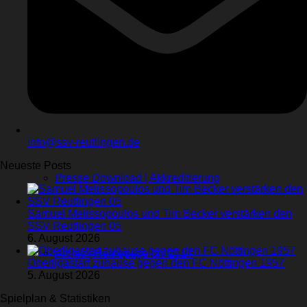
Sponsoren
Videos
Kontakt
Stadionhefte
info@ssv-reutlingen.de
Neueste Posts
Presse Download | Akkreditierung
Samuel Melissopoulos und Tim Becker verstärken den
SSV Reutlingen 05
6. August 2026
Archiv | Homepage bis 2017
Oberligastart zuhause gegen den FC Nöttingen 1957
5. August 2026
Spielplan & Statistiken