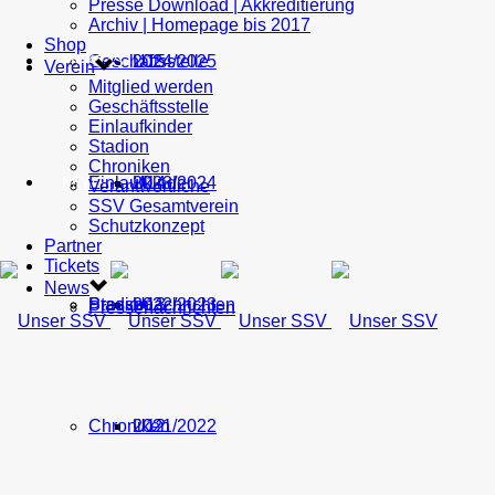
Presse Download | Akkreditierung
Archiv | Homepage bis 2017
Shop
Geschäftsstelle
U15
2024/2025
TICKETS
Verein
Mitglied werden
Geschäftsstelle
Einlaufkinder
Stadion
Chroniken
Einlaufkinder
U14
2023/2024
NEWS
Verantwortliche
SSV Gesamtverein
Schutzkonzept
Partner
Tickets
News
Stadion
Pressenachrichten
U13
2022/2023
Pressenachrichten
Chroniken
U12
2021/2022