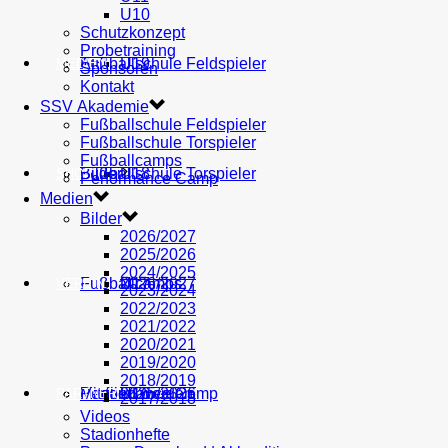
U10
Schutzkonzept
Probetraining
AH
Fußballschule Feldspieler
U19
MEDIEN
Sponsoren
Kontakt
SSV Akademie
Fußballschule Feldspieler
Fußballschule Torspieler
Fußballcamps
Fußballschule Torspieler
Bilder
U18
SHOP
Performance Camp
Medien
Bilder
2026/2027
2025/2026
2024/2025
Fußballcamps
U17
2026/2027
VEREIN
2023/2024
2022/2023
2021/2022
2020/2021
2019/2020
2018/2019
Performance Camp
Mitglied werden
U16
2025/2026
PARTNER
2017/2018
Videos
Stadionhefte