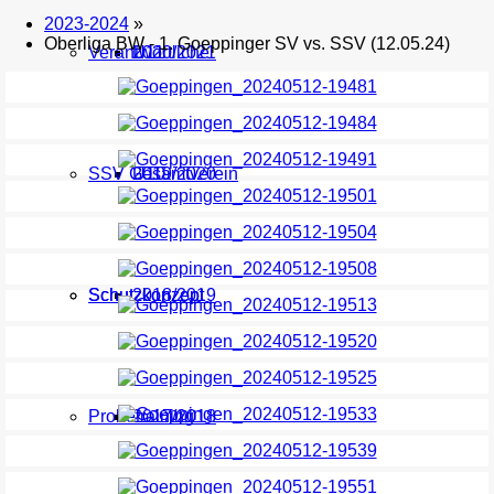
2023-2024
»
Oberliga BW - 1. Goeppinger SV vs. SSV (12.05.24)
Verantwortliche
U11
2020/2021
SSV Gesamtverein
U10
2019/2020
Schutzkonzept
Schutzkonzept
2018/2019
Probetraining
2017/2018