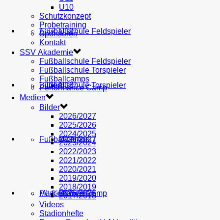
U10
Schutzkonzept
Probetraining
AH
Fußballschule Feldspieler
U19
MEDIEN
Sponsoren
Kontakt
SSV Akademie
Fußballschule Feldspieler
Fußballschule Torspieler
Fußballcamps
Fußballschule Torspieler
Bilder
U18
SHOP
Performance Camp
Medien
Bilder
2026/2027
2025/2026
2024/2025
Fußballcamps
U17
2026/2027
VEREIN
2023/2024
2022/2023
2021/2022
2020/2021
2019/2020
2018/2019
Performance Camp
Mitglied werden
U16
2025/2026
PARTNER
2017/2018
Videos
Stadionhefte