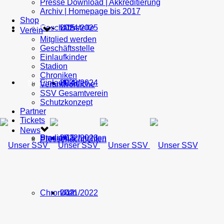
Presse Download | Akkreditierung
Archiv | Homepage bis 2017
Shop
Geschäftsstelle
U15
2024/2025
TICKETS
Verein
Mitglied werden
Geschäftsstelle
Einlaufkinder
Stadion
Chroniken
Einlaufkinder
U14
2023/2024
NEWS
Verantwortliche
SSV Gesamtverein
Schutzkonzept
Partner
Tickets
News
Stadion
Pressenachrichten
U13
2022/2023
Pressenachrichten
Chroniken
U12
2021/2022