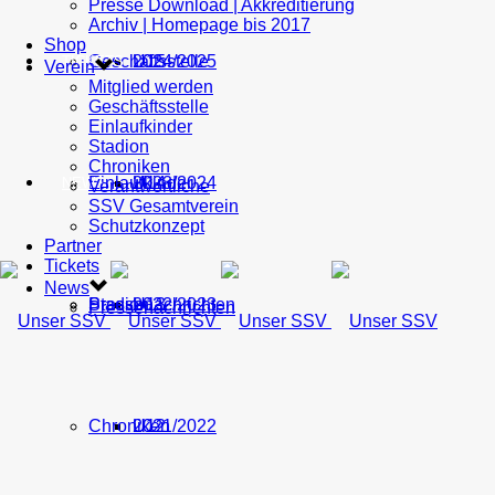
Presse Download | Akkreditierung
Archiv | Homepage bis 2017
Shop
Geschäftsstelle
U15
2024/2025
TICKETS
Verein
Mitglied werden
Geschäftsstelle
Einlaufkinder
Stadion
Chroniken
Einlaufkinder
U14
2023/2024
NEWS
Verantwortliche
SSV Gesamtverein
Schutzkonzept
Partner
Tickets
News
Stadion
Pressenachrichten
U13
2022/2023
Pressenachrichten
Chroniken
U12
2021/2022