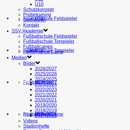
U10
Schutzkonzept
Probetraining
AH
Fußballschule Feldspieler
U19
MEDIEN
Sponsoren
Kontakt
SSV Akademie
Fußballschule Feldspieler
Fußballschule Torspieler
Fußballcamps
Fußballschule Torspieler
Bilder
U18
SHOP
Performance Camp
Medien
Bilder
2026/2027
2025/2026
2024/2025
Fußballcamps
U17
2026/2027
VEREIN
2023/2024
2022/2023
2021/2022
2020/2021
2019/2020
2018/2019
Performance Camp
Mitglied werden
U16
2025/2026
PARTNER
2017/2018
Videos
Stadionhefte