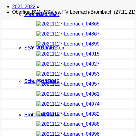
2021-2022
»
Oberliga BW - SSV vs. FV Loerrach-Brombach (27.11.21)
Verantwortliche
U11
2020/2021
SSV Gesamtverein
U10
2019/2020
Schutzkonzept
Schutzkonzept
2018/2019
Probetraining
2017/2018