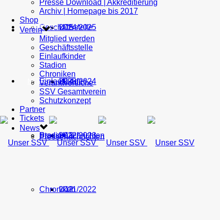
Presse Download | Akkreditierung
Archiv | Homepage bis 2017
Shop
Geschäftsstelle
U15
2024/2025
TICKETS
Verein
Mitglied werden
Geschäftsstelle
Einlaufkinder
Stadion
Chroniken
Einlaufkinder
U14
2023/2024
NEWS
Verantwortliche
SSV Gesamtverein
Schutzkonzept
Partner
Tickets
News
Stadion
Pressenachrichten
U13
2022/2023
Pressenachrichten
Chroniken
U12
2021/2022