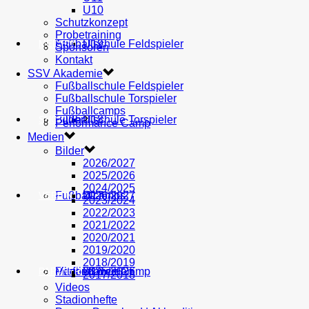
U10
Schutzkonzept
Probetraining
AH
Fußballschule Feldspieler
U19
MEDIEN
Sponsoren
Kontakt
SSV Akademie
Fußballschule Feldspieler
Fußballschule Torspieler
Fußballcamps
Fußballschule Torspieler
Bilder
U18
SHOP
Performance Camp
Medien
Bilder
2026/2027
2025/2026
2024/2025
Fußballcamps
U17
2026/2027
VEREIN
2023/2024
2022/2023
2021/2022
2020/2021
2019/2020
2018/2019
Performance Camp
Mitglied werden
U16
2025/2026
PARTNER
2017/2018
Videos
Stadionhefte