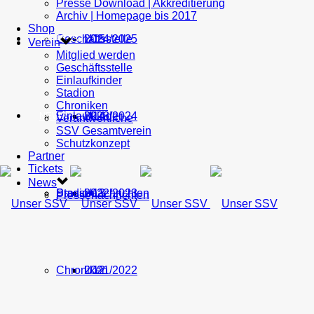
Presse Download | Akkreditierung
Archiv | Homepage bis 2017
Shop
Geschäftsstelle
U15
2024/2025
TICKETS
Verein
Mitglied werden
Geschäftsstelle
Einlaufkinder
Stadion
Chroniken
Einlaufkinder
U14
2023/2024
NEWS
Verantwortliche
SSV Gesamtverein
Schutzkonzept
Partner
Tickets
News
Stadion
Pressenachrichten
U13
2022/2023
Pressenachrichten
Chroniken
U12
2021/2022