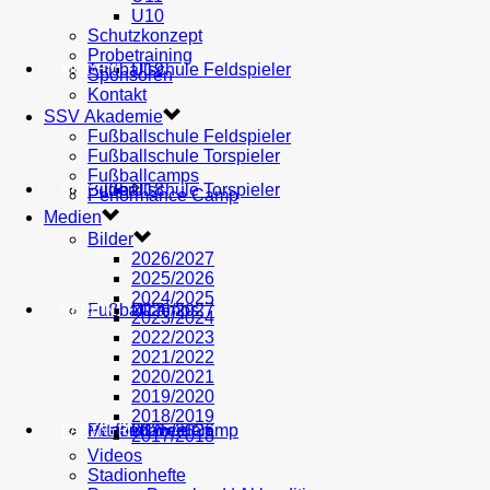
U10
Schutzkonzept
Probetraining
AH
Fußballschule Feldspieler
U19
MEDIEN
Sponsoren
Kontakt
SSV Akademie
Fußballschule Feldspieler
Fußballschule Torspieler
Fußballcamps
Fußballschule Torspieler
Bilder
U18
SHOP
Performance Camp
Medien
Bilder
2026/2027
2025/2026
2024/2025
Fußballcamps
U17
2026/2027
VEREIN
2023/2024
2022/2023
2021/2022
2020/2021
2019/2020
2018/2019
Performance Camp
Mitglied werden
U16
2025/2026
PARTNER
2017/2018
Videos
Stadionhefte