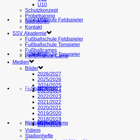
U10
Schutzkonzept
Probetraining
AH
Fußballschule Feldspieler
U19
MEDIEN
Sponsoren
Kontakt
SSV Akademie
Fußballschule Feldspieler
Fußballschule Torspieler
Fußballcamps
Fußballschule Torspieler
Bilder
U18
SHOP
Performance Camp
Medien
Bilder
2026/2027
2025/2026
2024/2025
Fußballcamps
U17
2026/2027
VEREIN
2023/2024
2022/2023
2021/2022
2020/2021
2019/2020
2018/2019
Performance Camp
Mitglied werden
U16
2025/2026
PARTNER
2017/2018
Videos
Stadionhefte