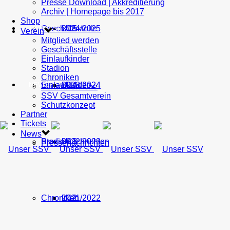
Presse Download | Akkreditierung
Archiv | Homepage bis 2017
Shop
Geschäftsstelle
U15
2024/2025
TICKETS
Verein
Mitglied werden
Geschäftsstelle
Einlaufkinder
Stadion
Chroniken
Einlaufkinder
U14
2023/2024
NEWS
Verantwortliche
SSV Gesamtverein
Schutzkonzept
Partner
Tickets
News
Stadion
Pressenachrichten
U13
2022/2023
Pressenachrichten
Chroniken
U12
2021/2022