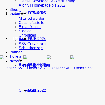
Presse Download | Akkreditierung
Archiv | Homepage bis 2017
Shop
Geschäftsstelle
U15
2024/2025
TICKETS
Verein
Mitglied werden
Geschäftsstelle
Einlaufkinder
Stadion
Chroniken
Einlaufkinder
U14
2023/2024
NEWS
Verantwortliche
SSV Gesamtverein
Schutzkonzept
Partner
Tickets
News
Stadion
Pressenachrichten
U13
2022/2023
Pressenachrichten
Chroniken
U12
2021/2022