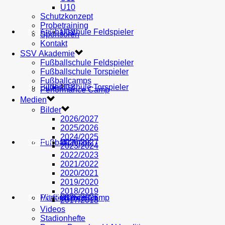
U10
Schutzkonzept
Probetraining
AH
Fußballschule Feldspieler
U19
MEDIEN
Sponsoren
Kontakt
SSV Akademie
Fußballschule Feldspieler
Fußballschule Torspieler
Fußballcamps
Fußballschule Torspieler
Bilder
U18
SHOP
Performance Camp
Medien
Bilder
2026/2027
2025/2026
2024/2025
Fußballcamps
U17
2026/2027
VEREIN
2023/2024
2022/2023
2021/2022
2020/2021
2019/2020
2018/2019
Performance Camp
Mitglied werden
U16
2025/2026
PARTNER
2017/2018
Videos
Stadionhefte