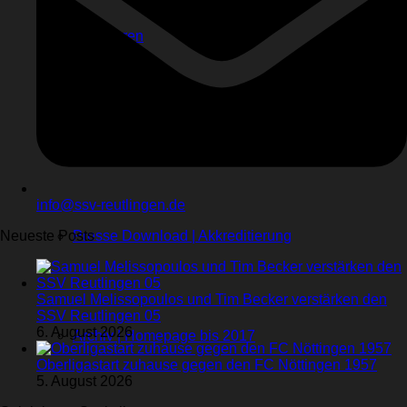
Sponsoren
Videos
Kontakt
Stadionhefte
info@ssv-reutlingen.de
Neueste Posts
Presse Download | Akkreditierung
Samuel Melissopoulos und Tim Becker verstärken den
SSV Reutlingen 05
6. August 2026
Archiv | Homepage bis 2017
Oberligastart zuhause gegen den FC Nöttingen 1957
5. August 2026