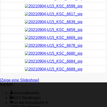
[Zeige eine Slideshow]
Kontakt
Geschäftsstelle
SSV Reutlingen
An der Kreuzeiche 4
72762 Reutlingen