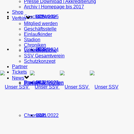
Presse Download | Akkreditierung
Archiv | Homepage bis 2017
Shop
Geschäftsstelle
U15
2024/2025
TICKETS
Verein
Mitglied werden
Geschäftsstelle
Einlaufkinder
Stadion
Chroniken
Einlaufkinder
U14
2023/2024
NEWS
Verantwortliche
SSV Gesamtverein
Schutzkonzept
Partner
Tickets
News
Stadion
Pressenachrichten
U13
2022/2023
Pressenachrichten
Chroniken
U12
2021/2022