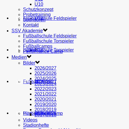
U10
Schutzkonzept
Probetraining
AH
Fußballschule Feldspieler
U19
MEDIEN
Sponsoren
Kontakt
SSV Akademie
Fußballschule Feldspieler
Fußballschule Torspieler
Fußballcamps
Fußballschule Torspieler
Bilder
U18
SHOP
Performance Camp
Medien
Bilder
2026/2027
2025/2026
2024/2025
Fußballcamps
U17
2026/2027
VEREIN
2023/2024
2022/2023
2021/2022
2020/2021
2019/2020
2018/2019
Performance Camp
Mitglied werden
U16
2025/2026
PARTNER
2017/2018
Videos
Stadionhefte