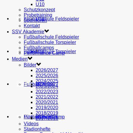
U10
Schutzkonzept
Probetraining
AH
Fußballschule Feldspieler
U19
MEDIEN
Sponsoren
Kontakt
SSV Akademie
Fußballschule Feldspieler
Fußballschule Torspieler
Fußballcamps
Fußballschule Torspieler
Bilder
U18
SHOP
Performance Camp
Medien
Bilder
2026/2027
2025/2026
2024/2025
Fußballcamps
U17
2026/2027
VEREIN
2023/2024
2022/2023
2021/2022
2020/2021
2019/2020
2018/2019
Performance Camp
Mitglied werden
U16
2025/2026
PARTNER
2017/2018
Videos
Stadionhefte