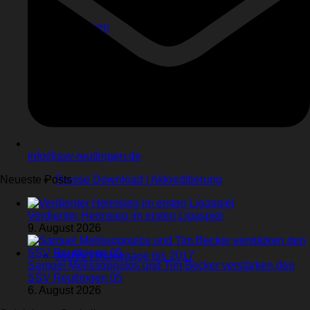
Sponsoren
Videos
Kontakt
Stadionhefte
info@ssv-reutlingen.de
Neueste Posts
Presse Download | Akkreditierung
Verdienter Heimsieg im ersten Ligaspiel
9. August 2026
Archiv | Homepage bis 2017
Samuel Melissopoulos und Tim Becker verstärken den
SSV Reutlingen 05
6. August 2026