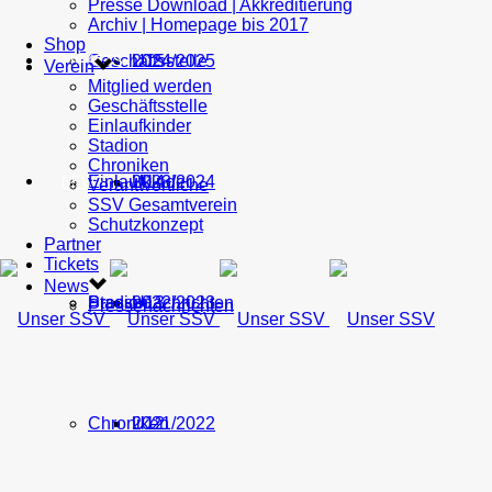
Presse Download | Akkreditierung
Archiv | Homepage bis 2017
Shop
Geschäftsstelle
U15
2024/2025
TICKETS
Verein
Mitglied werden
Geschäftsstelle
Einlaufkinder
Stadion
Chroniken
Einlaufkinder
U14
2023/2024
NEWS
Verantwortliche
SSV Gesamtverein
Schutzkonzept
Partner
Tickets
News
Stadion
Pressenachrichten
U13
2022/2023
Pressenachrichten
Chroniken
U12
2021/2022